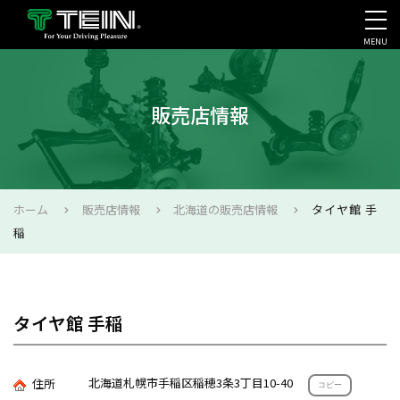
MENU
会社案内・採用・IR
販売店情報
ホーム
販売店情報
北海道の販売店情報
タイヤ館 手
稲
タイヤ館 手稲
北海道札幌市手稲区稲穂3条3丁目10-40
住所
コピー