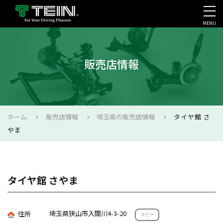
MENU
会社案内・採用・IR
販売店情報
ホーム
販売店情報
埼玉県の販売店情報
タイヤ館 さ
やま
タイヤ館 さやま
埼玉県狭山市入間川4-3-20
住所
コピー