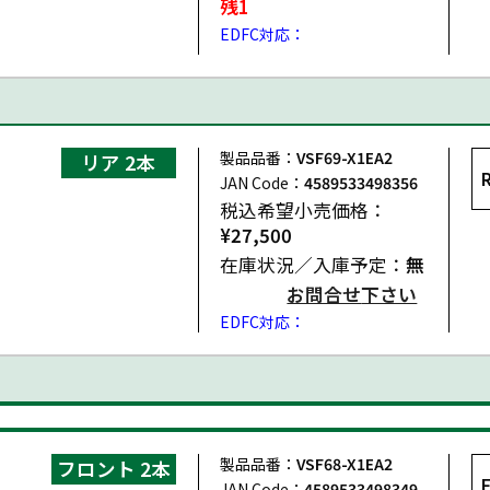
残1
EDFC対応：
製品品番：
VSF69-X1EA2
リア 2本
JAN Code：
4589533498356
OPER D
税込希望小売価格：
¥27,500
在庫状況／入庫予定：
無
お問合せ
下さい
EDFC対応：
製品品番：
VSF68-X1EA2
フロント 2本
JAN Code：
4589533498349