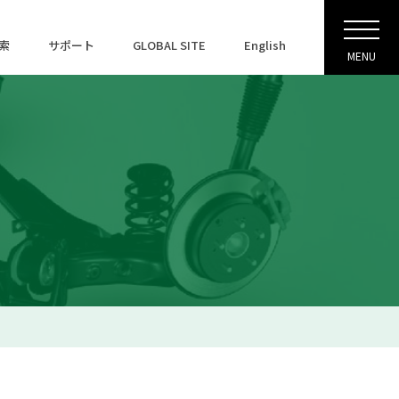
索
サポート
GLOBAL SITE
English
MENU