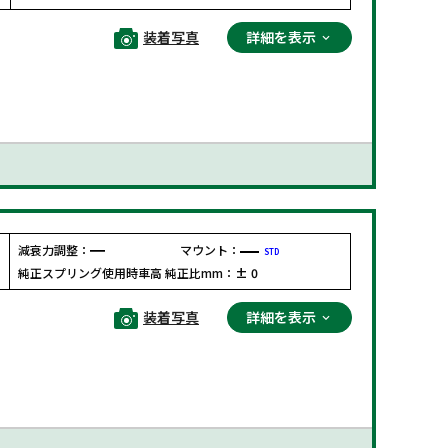
装着写真
詳細を表示
減衰力調整：
マウント：
STD
F
純正スプリング使用時車高 純正比mm：
± 0
装着写真
詳細を表示