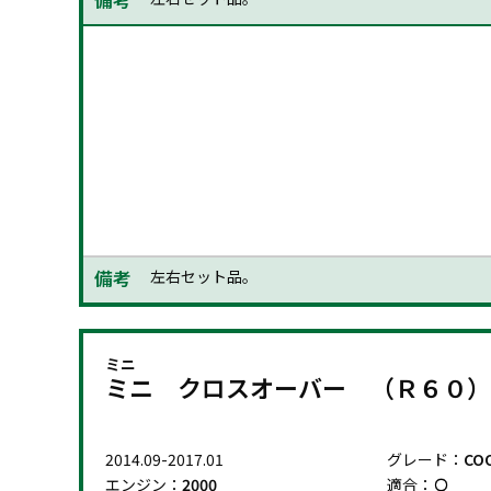
2014.09-2017.01
グレード：
COO
エンジン：
2000
適合：
駆動方式：
4WD
型式：
XD20A
備考
左右セット品。
ミニ
ミニ クロスオーバー （Ｒ６０）
2014.09-2017.01
グレード：
CO
エンジン：
2000
適合：