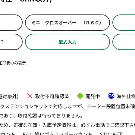
ミニ クロスオーバー （Ｒ６０）
IT
型式入力
正形状のみ表示
証対象外)
取付不可確認済
開発中
海外仕
クステンションキットで対応しますが、モーター設置位置未確
であり、取付確認は行っておりません。
ため、正確な在庫・入庫予定情報は、必ず
お電話で
ご確認下さ
マウント
R/U : 強化ゴムアッパーマウント
STD : 純正