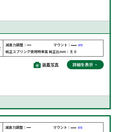
減衰力調整：
マウント：
STD
R
純正スプリング使用時車高 純正比mm：
± 0
装着写真
詳細を表示
減衰力調整：
マウント：
STD
F