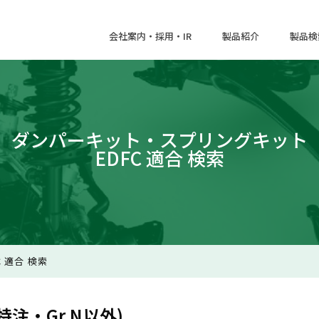
会社案内・採用・IR
製品紹介
製品検
ダンパーキット・スプリングキット
EDFC 適合 検索
 適合 検索
注・Gr.N以外)