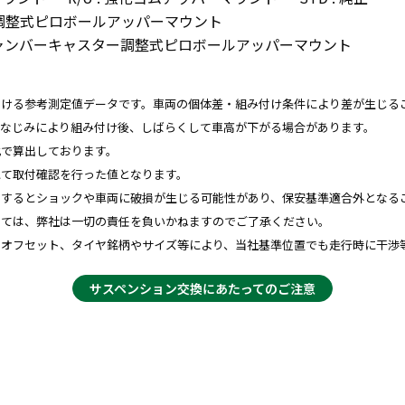
ンバー調整式ピロボールアッパーマウント
DJ : キャンバーキャスター調整式ピロボールアッパーマウント
おける参考測定値データです。車両の個体差・組み付け条件により差が生じる
、なじみにより組み付け後、しばらくして車高が下がる場合があります。
比で算出しております。
にて取付確認を行った値となります。
用するとショックや車両に破損が生じる可能性があり、保安基準適合外となる
しては、弊社は一切の責任を負いかねますのでご了承ください。
やオフセット、タイヤ銘柄やサイズ等により、当社基準位置でも走行時に干渉
サスペンション交換にあたってのご注意