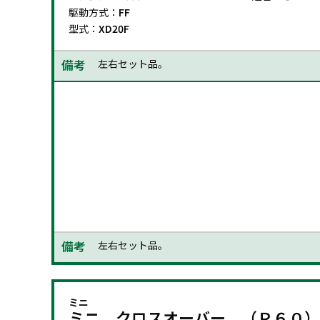
駆動方式：
FF
型式：
XD20F
備考
左右セット品。
2014.09-2017.01
グレード：
CO
エンジン：
2000
適合：
駆動方式：
FF
型式：
XD20F
備考
左右セット品。
ミニ
ミニ クロスオーバー （Ｒ６０）