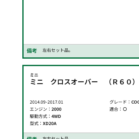
エンジン：
1600
適合：
駆動方式：
4WD
型式：
XDJCW
備考
左右セット品。
ミニ
ミニ クロスオーバー （Ｒ６０）
2014.09-2017.01
グレード：
COO
エンジン：
2000
適合：
駆動方式：
4WD
型式：
XD20A
備考
左右セット品。