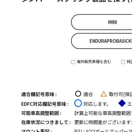
MINI
ENDURAPROBASICK
海外販売車種も含む
純
適合欄記号意味 :
適合
取付可(保
EDFC対応欄記号意味 :
対応します。
エ
可能車高調整範囲 :
計算上可能な車高調整範囲
在庫状況につきまして :
更新に時間差がございます
マウント表記 :
P/U : ピロボールアッパー