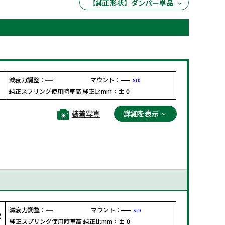
【純正形状】ダンパー単品
減衰力調整：
マウント：
STD
F
純正スプリング使用時車高 純正比mm：
± 0
装着写真
詳細を表示
減衰力調整：
マウント：
STD
R
純正スプリング使用時車高 純正比mm：
± 0