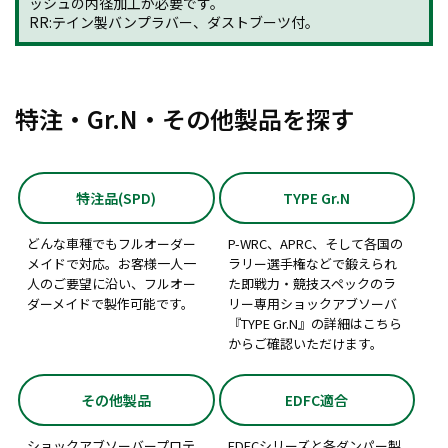
ッシュの内径加工が必要です。
RR:テイン製バンプラバー、ダストブーツ付。
特注・Gr.N・その他製品を探す
特注品(SPD)
TYPE Gr.N
どんな車種でもフルオーダー
P-WRC、APRC、そして各国の
メイドで対応。お客様一人一
ラリー選手権などで鍛えられ
人のご要望に沿い、フルオー
た即戦力・競技スペックのラ
ダーメイドで製作可能です。
リー専用ショックアブソーバ
『TYPE Gr.N』の詳細はこちら
からご確認いただけます。
その他製品
EDFC適合
ショックアブソーバープロテ
EDFCシリーズと各ダンパー製