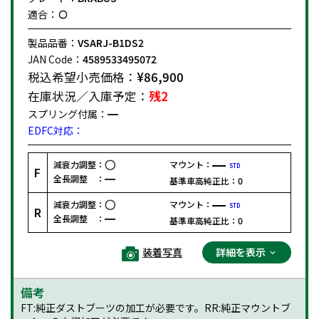
適合：
製品品番：
VSARJ-B1DS2
JAN Code：
4589533495072
税込希望小売価格：
¥86,900
在庫状況／入庫予定：
残2
スプリング付属：
EDFC対応：
減衰力調整：
マウント：
STD
F
全長調整 ：
基準車高純正比：
0
減衰力調整：
マウント：
STD
R
全長調整 ：
基準車高純正比：
0
装着写真
詳細を表示
備考
FT:純正ダストブーツの加工が必要です。RR:純正マウントブ